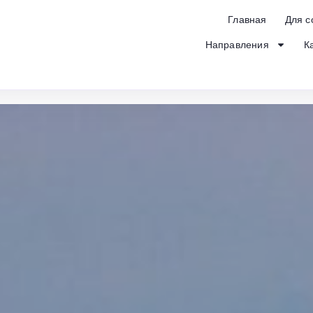
Главная
Для с
Направления
К