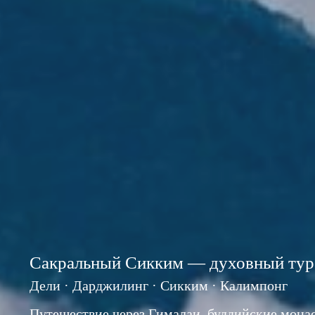
Сакральный Сикким — духовный тур
Дели · Дарджилинг · Сикким · Калимпонг
Путешествие через Гималаи, буддийские монас