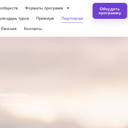
ообществ
Форматы программ
Обсудить
программу
алендарь туров
Премиум
Партнерам
Евгения
Контакты
—
беих сторон.
е программы